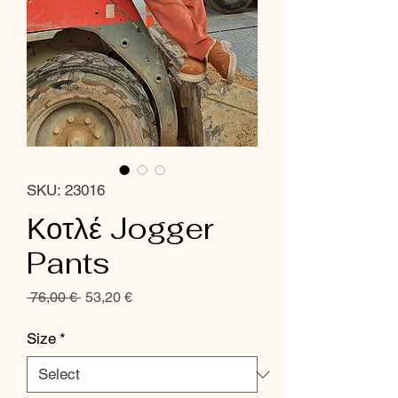
SKU: 23016
Κοτλέ Jogger
Pants
Regular
Sale
 76,00 € 
53,20 €
Price
Price
Size
*