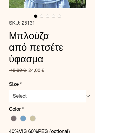
SKU: 25131
Μπλούζα
από πετσέτε
ύφασμα
Regular
Sale
 48,00 € 
24,00 €
Price
Price
Size
*
Color
*
40%VIS 60%PES (optional)