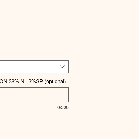
ale
ice
TON 38% NL 3%SP (optional)
0/500