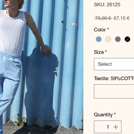
SKU: 26125
Regular
S
 79,00 € 
67,15 €
Price
Pr
Color
*
Size
*
Select
Textile: 59%COT
Quantity
*