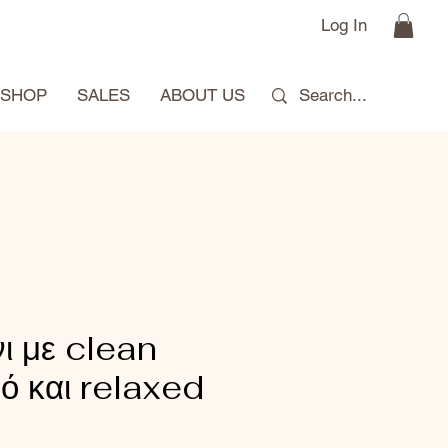
Log In
SHOP
SALES
ABOUT US
ι με clean
ό και relaxed