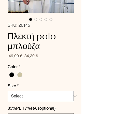
SKU: 26145
Πλεκτή polo
μπλούζα
Regular
Sale
 49,00 € 
34,30 €
Price
Price
Color
*
Size
*
83%PL 17%RA (optional)