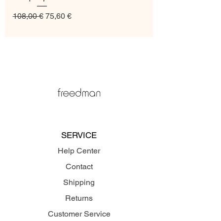
Regular Price
Sale Price
108,00 €
75,60 €
SERVICE
Help Center
Contact
Shipping
Returns
Customer Service