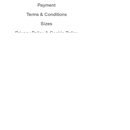
Payment
Terms & Conditions
Sizes
Privacy Policy & Cookie Policy
COMPANY
About
B2B
SOCIAL
Facebook
Instagram
© 2025 Freedman. Powered and