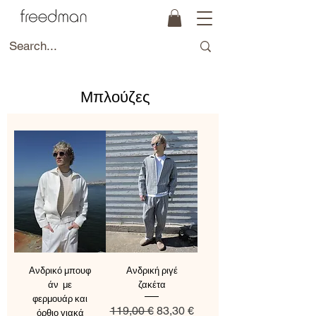
Μπλούζες
Ανδρικό μπουφ
Ανδρική ριγέ
άν με
ζακέτα
φερμουάρ και
Regular Price
Sale Price
119,00 €
83,30 €
όρθιο γιακά