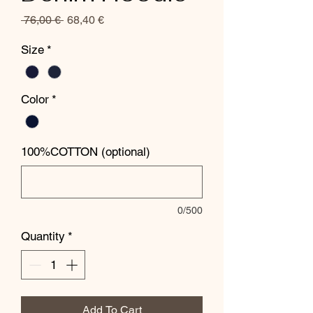
Regular
Sale
 76,00 € 
68,40 €
Price
Price
Size
*
Color
*
100%COTTON (optional)
0/500
Quantity
*
Add To Cart